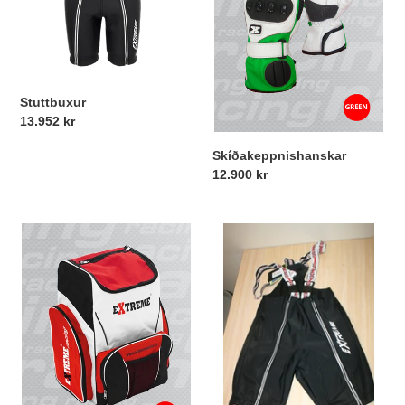
o
n
:
Stuttbuxur
Verð
13.952 kr
Skíðakeppnishanskar
Verð
12.900 kr
Töskur
Stuttbuxur
fyrir
með
skíðabúnað
axlaböndum