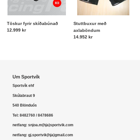
Stuttbuxur með
Töskur fyrir skíðabúnað
Verð
12.999 kr
axlaböndum
Verð
14.952 kr
Um Sportvík
Sportvík ehf
Skúlabraut 9
540 Blönduós
Tel: 8482760 / 8478686
netfang: snjoa.m(hja)sportvik.com
netfang: gj.sportvik(hja)gmail.com