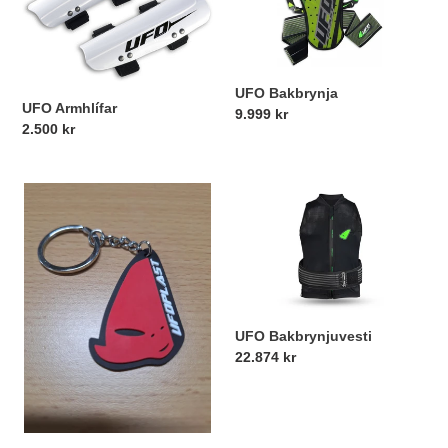
UFO Bakbrynja
UFO Armhlífar
Verð
9.999 kr
Verð
2.500 kr
UFO
UFO
lyklakippur
Bakbrynjuvesti
UFO Bakbrynjuvesti
Verð
22.874 kr