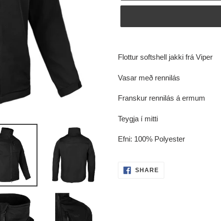
Adding
product
Flottur softshell jakki frá Viper
to
your
Vasar með rennilás
cart
Franskur rennilás á ermum
Teygja í mitti
Efni: 100% Polyester
SHARE
SHARE
ON
FACEBOOK