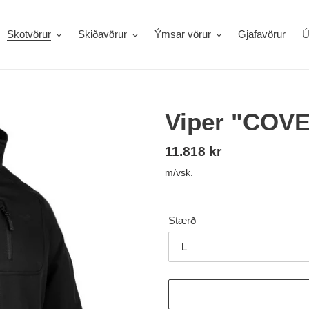
Skotvörur
Skiðavörur
Ýmsar vörur
Gjafavörur
Ú
Viper "COVE
Verð
11.818 kr
m/vsk.
Stærð