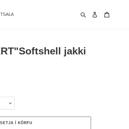
Search
Log in
Cart
TSALA
RT"Softshell jakki
SETJA Í KÖRFU